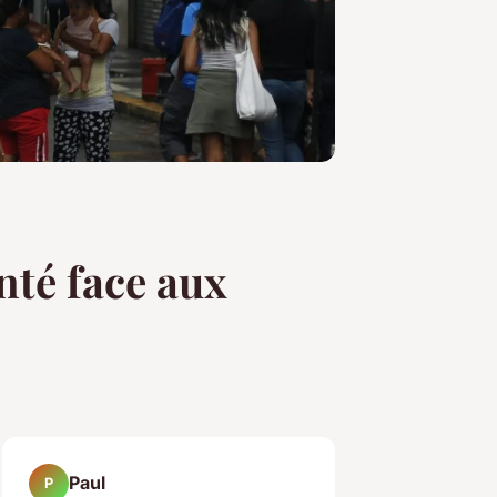
nté face aux
Paul
P