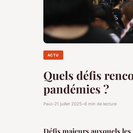
ACTU
Quels défis renco
pandémies ?
Paul
•
21 juillet 2025
•
6 min de lecture
Défis majeurs auxquels les 