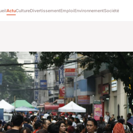
ueil
Actu
Culture
Divertissement
Emploi
Environnement
Société