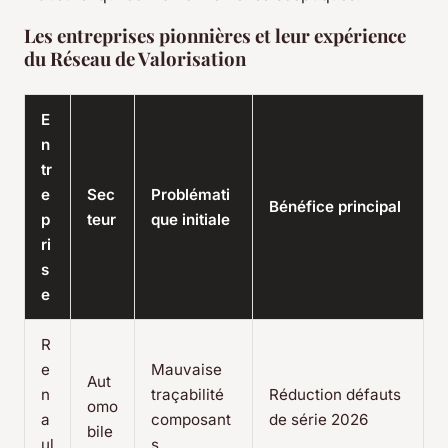
Les entreprises pionnières et leur expérience
du Réseau de Valorisation
E
n
tr
e
Sec
Problémati
Bénéfice principal
p
teur
que initiale
ri
s
e
R
e
Mauvaise
Aut
n
traçabilité
Réduction défauts
omo
a
composant
de série 2026
bile
ul
s