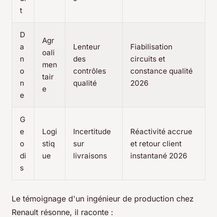
t
D
Agr
a
Lenteur
Fiabilisation
oali
n
des
circuits et
men
o
contrôles
constance qualité
tair
n
qualité
2026
e
e
G
e
Logi
Incertitude
Réactivité accrue
o
stiq
sur
et retour client
di
ue
livraisons
instantané 2026
s
Le témoignage d'un ingénieur de production chez
Renault résonne, il raconte :