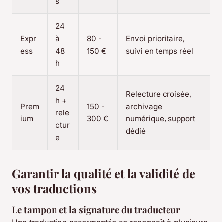
s
24
Expr
à
80 -
Envoi prioritaire,
ess
48
150 €
suivi en temps réel
h
24
Relecture croisée,
h +
Prem
150 -
archivage
rele
ium
300 €
numérique, support
ctur
dédié
e
Garantir la qualité et la validité de
vos traductions
Le tampon et la signature du traducteur