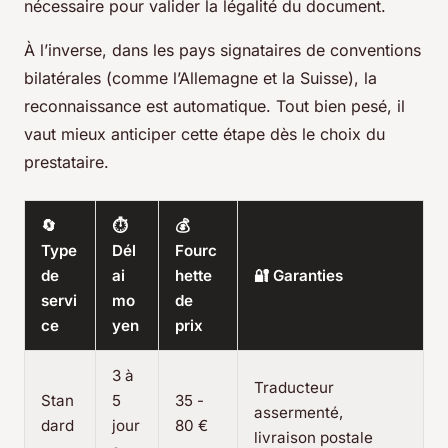
nécessaire pour valider la légalité du document.
À l’inverse, dans les pays signataires de conventions
bilatérales (comme l’Allemagne et la Suisse), la
reconnaissance est automatique. Tout bien pesé, il
vaut mieux anticiper cette étape dès le choix du
prestataire.
🔄
⏱️
💰
Type
Dél
Fourc
de
ai
hette
🔐 Garanties
servi
mo
de
ce
yen
prix
3 à
Traducteur
Stan
5
35 -
assermenté,
dard
jour
80 €
livraison postale